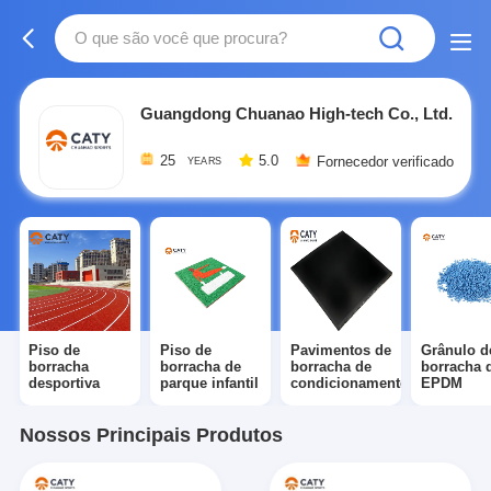
Guangdong Chuanao High-tech Co., Ltd.
25
5.0
Fornecedor verificado
YEARS
Piso de
Piso de
Pavimentos de
Grânulo d
borracha
borracha de
borracha de
borracha 
desportiva
parque infantil
condicionamento
EPDM
Nossos Principais Produtos