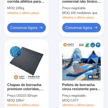
corrida atlética para
comercial não tóxico
Sobre nós
piso de borracha de
piso preto
MOQ:
100kg
Preço:
negotiable
EPDM com superfície
antiderrapante para
obtenha o ultimo preço
MOQ:
100 medidores quadrados
de corrida lisa de
sala de pesos
Excursão da fábrica
EPDM
obtenha o ultimo preço
Controle da qualidade
Conversar Agora
Conversar Agora
Contacte-nos
Notícia
Conversar Agora
Piso de borracha desportiva
Chapas de borracha
Pellets de borracha
premium coloridas,
cinza resistente para
Piso de borracha de parque infantil
30% de grânulos não
área de jogo
Preço:
USD15-30/sqm
Preço:
negotiable
tóxicos de EPDM
Pavimentos de borracha de condicionamento
MOQ:
100m²
MOQ:
CATY
misturados com 70%
de grânulos de SBR
obtenha o ultimo preço
obtenha o ultimo preço