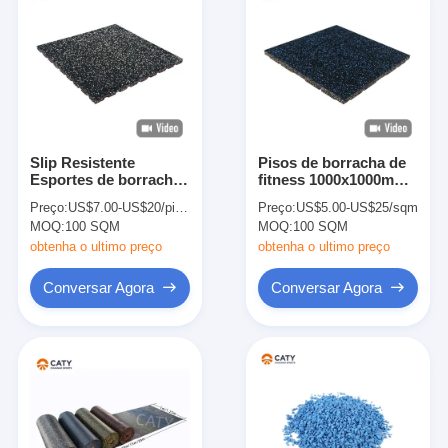
Slip Resistente
Pisos de borracha de
Esportes de borracha
fitness 1000x1000mm
de piso de estofado de
Antiderrapante EPDM
Preço:
US$7.00-US$20/piece
Preço:
US$5.00-US$25/sqm
som absorvente para
Mat para ginásio
MOQ:
100 SQM
MOQ:
100 SQM
ginásio
obtenha o ultimo preço
obtenha o ultimo preço
Conversar Agora
Conversar Agora