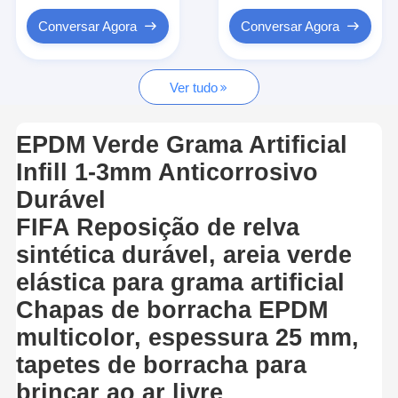
para pisos de ginásio
Grânulo de borracha de EPDM
Conversar Agora
Conversar Agora
Pavimentos de borracha para uso comercial
Ver tudo
Pavimentadores de borracha interligados
grama artificial plena
EPDM Verde Grama Artificial
Infill 1-3mm Anticorrosivo
Grânulo de borracha de SBR
Durável
Aglutinantes de PU
FIFA Reposição de relva
grama artificial do relvado
sintética durável, areia verde
elástica para grama artificial
Instalação de pista de corrida
Chapas de borracha EPDM
multicolor, espessura 25 mm,
tapetes de borracha para
brincar ao ar livre