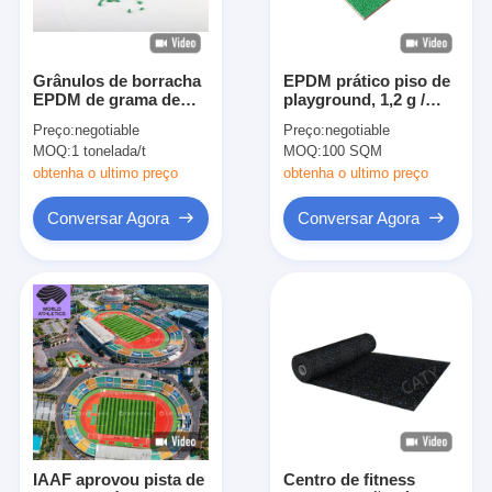
Grânulos de borracha
EPDM prático piso de
EPDM de grama de
playground, 1,2 g /
grama de grama de
cm3 tapetes de
Preço:
negotiable
Preço:
negotiable
grama de grama de
borracha exterior para
MOQ:
1 tonelada/t
MOQ:
100 SQM
grama de grama de
área de jogo
grama
obtenha o ultimo preço
obtenha o ultimo preço
Conversar Agora
Conversar Agora
Casa
Produtos
Vídeos
IAAF aprovou pista de
Centro de fitness