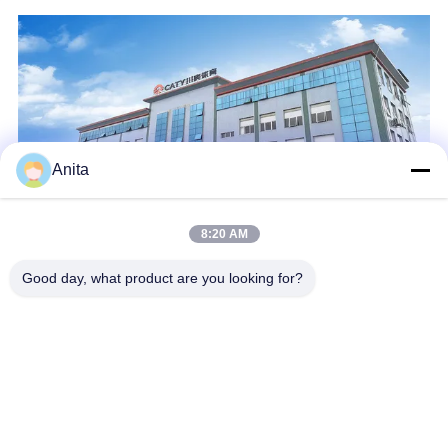
Anita
8:20 AM
Good day, what product are you looking for?
Guangdong Chuanao High-tech Co., Ltd (CATY SPORTS)
iniciou a operação em 2002. Somos um fabricante profissional
líder de materiais para pisos esportivos, integrando fortes
pesquisas e desenvolvimento, produção e vendas.Nossos
produtos podem ser ...
Aprenda mais
Send Inquiry
Conversar Agora