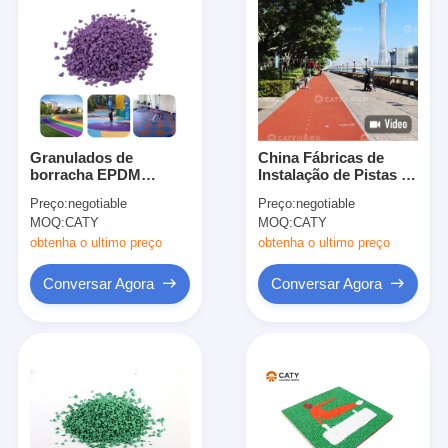
Granulados de
China Fábricas de
borracha EPDM
Instalação de Pistas de
elásticos e duráveis e
Corrida Feitas de
Preço:
negotiable
Preço:
negotiable
ecológicos para
EPDM Para Todos os
MOQ:
CATY
MOQ:
CATY
playground infantil ao
Tempos Piso de Pista
ar livre
de Borracha Piso
obtenha o ultimo preço
obtenha o ultimo preço
Atlético Para Uso
Exterior
Conversar Agora
Conversar Agora