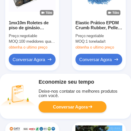
1mx10m Roletes de
Elastic Prático EPDM
piso de ginásio
Crumb Rubber, Pellets
comercial, tapete
Anti-Corrosion
Preço:
negotiable
Preço:
negotiable
insonorizado de
Playground
MOQ:
100 medidores quadrados
MOQ:
1 tonelada/t
ginásio comercial
obtenha o ultimo preço
obtenha o ultimo preço
Conversar Agora
Conversar Agora
Economize seu tempo
Deixe-nos contatar os melhores produtos
com você.
Conversar Agora