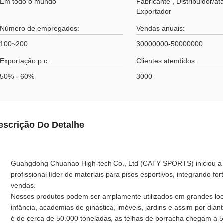
Em todo o mundo
Fabricante , Distribuidor/at
Exportador
Número de empregados:
Vendas anuais:
100~200
30000000-50000000
Exportação p.c.:
Clientes atendidos:
50% - 60%
3000
escrição Do Detalhe
Guangdong Chuanao High-tech Co., Ltd (CATY SPORTS) iniciou a
profissional líder de materiais para pisos esportivos, integrando f
vendas.
Nossos produtos podem ser amplamente utilizados em grandes locai
infância, academias de ginástica, imóveis, jardins e assim por di
é de cerca de 50.000 toneladas, as telhas de borracha chegam a 