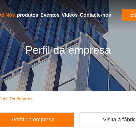
Aproximadamente Nós
produtos
Eventos
Vídeos
Contacte-nos
ci
Perfil da empresa
erfil Da Empresa
Perfil da empresa
Visita à fábri