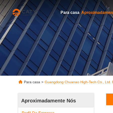
Para casa
Para casa
>
Guangdong Chuanao High-Tech Co., Ltd. P
Aproximadamente Nós