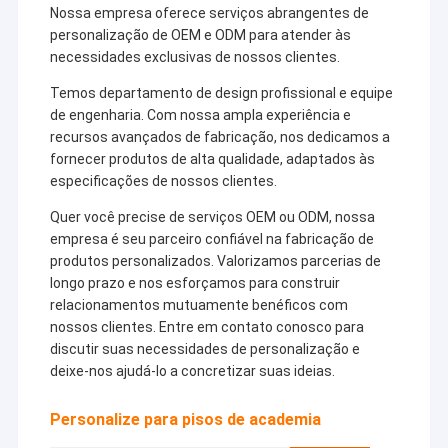
grânulos de
poluição
Grânulo de borracha de EPDM
Nossa empresa oferece serviços abrangentes de
borracha é de
ambiental e
personalização de OEM e ODM para atender às
cerca de 50.000
na adoção de
Pavimentos de borracha para uso comercial
necessidades exclusivas de nossos clientes.
toneladas, as
equipamentos
telhas de borracha
de produção
Temos departamento de design profissional e equipe
chegam a 500.000
automática
Pavimentadores de borracha interligados
de engenharia. Com nossa ampla experiência e
metros quadrados.
de alta
tecnologia
recursos avançados de fabricação, nos dedicamos a
grama artificial plena
Nossos materiais
para
fornecer produtos de alta qualidade, adaptados às
para pisos
economizar
especificações de nossos clientes.
esportivos são
Grânulo de borracha de SBR
energia.
encontrados muito
Nossos
Quer você precise de serviços OEM ou ODM, nossa
em projetos de
produtos
Aglutinantes de PU
renome mundial,
empresa é seu parceiro confiável na fabricação de
também
como o estádio da
podem ser
produtos personalizados. Valorizamos parcerias de
Universidade de
grama artificial do relvado
reciclados
longo prazo e nos esforçamos para construir
Joanesburgo na
com produtos
relacionamentos mutuamente benéficos com
África do Sul,
inofensivos e
Instalação de pista de corrida
nossos clientes. Entre em contato conosco para
Centro Esportivo
inofensivos.
Saipan Ole, Estádio
discutir suas necessidades de personalização e
Universitário do
deixe-nos ajudá-lo a concretizar suas ideias.
Catar, Jogos
Asiáticos de
Personalize para pisos de academia
Hangzhou 2023,
NOSSA
Nossos
Jogos Asiáticos de