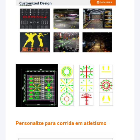
Guangzhou 2010;
FÁBRICA
Projetos
Jogos
Universíadas de
2011, Ferrovia de
Alta Velocidade de
Taiwan, Jockey
Club de Macau,
Base Nacional de
Treinamento
Aquático, etc.
Nossos produtos
são
comprovadamente
qualificados e
certificados pela
WA, SGS, FIFA, ISO,
CE, GRS, etc. Com
essa qualidade
excelente e
estável,
cooperamos com
Personalize para corrida em atletismo
algumas
marcas/empresas
famosas, como