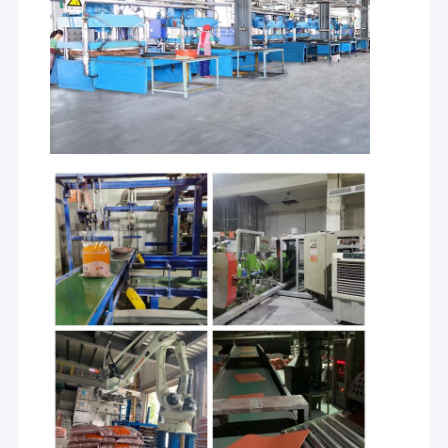
Casa
Produtos
Guangdong
Nossa fábrica
Chuanao High-tech
foi
Co., Ltd (CATY
estabelecida
Vídeos
SPORTS) iniciou a
no ano de