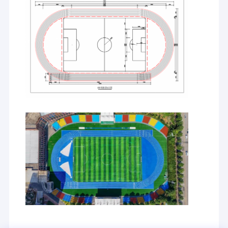
Conica, Columbia,
etc.
Embarcando numa
nova jornada, com
grandes
responsabilidades
e um longo
caminho pela
frente, estamos
empenhados em
colaborar com
vários setores da
sociedade para
criarmos juntos
um futuro melhor.