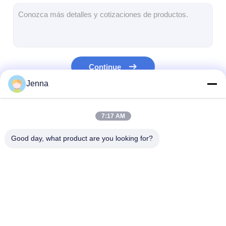
Grânulo de borracha de EPDM
Pavimentos de borracha para uso comercial
Pavimentadores de borracha interligados
Continue
grama artificial plena
Jenna
Grânulo de borracha de SBR
Nossas Categorias
7:17 AM
Aglutinantes de PU
Good day, what product are you looking for?
grama artificial do relvado
Instalação de pista de corrida
Piso de borracha
Piso de borracha de
Pavimentos de
desportiva
parque infantil
borracha de
condicionamen