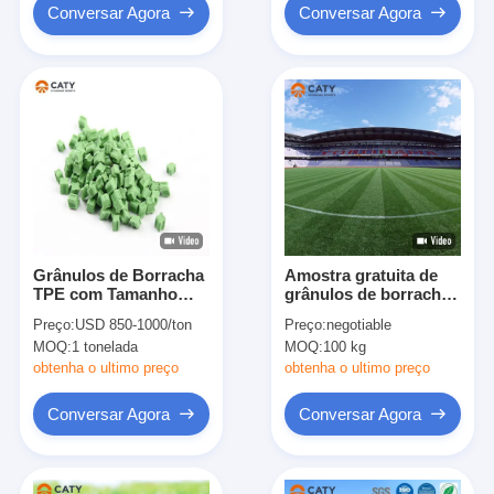
Conversar Agora
Conversar Agora
Grânulos de Borracha
Amostra gratuita de
TPE com Tamanho
grânulos de borracha
Uniforme e Qualidade
EPDM anti-UV para
Preço:
USD 850-1000/ton
Preço:
negotiable
Estável para
campo de futebol
MOQ:
1 tonelada
MOQ:
100 kg
Superfícies Esportivas
e Preenchimento de
obtenha o ultimo preço
obtenha o ultimo preço
Grama Artificial
Conversar Agora
Conversar Agora