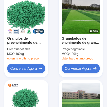
Grânulos de
Granulados de
preenchimento de
enchimento de grama
grama artificial de
artificial de alta
Preço:
negotiable
Preço:
negotiable
qualidade superior
densidade para
MOQ:
100kg
MOQ:
100kg
para campos de
campos desportivos
futebol
campos de futebol e
obtenha o ultimo preço
obtenha o ultimo preço
instalações de lazer
campo de mini-futebol
Conversar Agora
Conversar Agora
Casa
Produtos
Vídeos