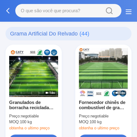
Grama Artificial Do Relvado
(44)
Granulados de
Fornecedor chinês de
borracha reciclada
combustível de grama
EPDM à prova d'água
artificial anti-corrosiva
Preço:
negotiable
Preço:
negotiable
para preenchimento
premium
MOQ:
100 kg
MOQ:
100 kg
de relva artificial de
campos de futebol
obtenha o ultimo preço
obtenha o ultimo preço