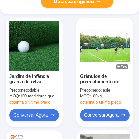
Dê a sua exigência
Jardim de infância
Grânulos de
grama de relva
preenchimento de
artificial multifunção
grama artificial
Preço:
negotiable
Preço:
negotiable
antiderrapante para
premium para
MOQ:
100 medidores quadrados
MOQ:
100kg
pátio
aplicação de
paisagismo Campo de
obtenha o ultimo preço
obtenha o ultimo preço
futebol de campo de
futebol
Conversar Agora
Conversar Agora