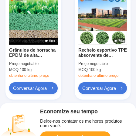
Grânulos de borracha
Recheio esportivo TPE
EPDM de alta
absorvente de
qualidade e durável
choques certificado
Preço:
negotiable
Preço:
negotiable
SGS para gramados
MOQ:
100 kg
MOQ:
100 kg
artificiais Campos de
futebol
obtenha o ultimo preço
obtenha o ultimo preço
Conversar Agora
Conversar Agora
Economize seu tempo
Deixe-nos contatar os melhores produtos
com você.