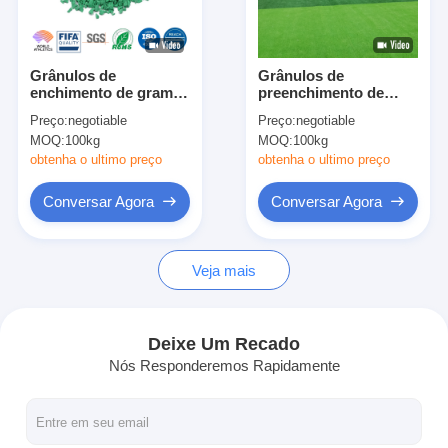
Sobre nós
Excursão da fábrica
Grânulos de
Grânulos de
enchimento de grama
preenchimento de
Controle da qualidade
artificial ecológica
grama artificial
Preço:
negotiable
Preço:
negotiable
para campos de
ecológicos para
MOQ:
100kg
MOQ:
100kg
futebol Escolas
campos de futebol,
Contacte-nos
Campos desportivos e
campos esportivos
obtenha o ultimo preço
obtenha o ultimo preço
playgrounds
escolares,
Complexo desportivo
playgrounds
Notícia
Conversar Agora
Conversar Agora
Conversar Agora
Veja mais
Piso de borracha desportiva
Deixe Um Recado
Nós Responderemos Rapidamente
Piso de borracha de parque infantil
Pavimentos de borracha de condicionamento