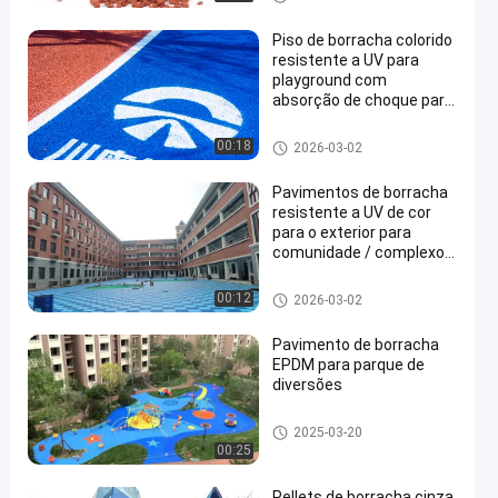
Piso de borracha colorido
resistente a UV para
playground com
absorção de choque para
playgrounds e parques ao
ar livre
Piso de borracha de parque inf
00:18
2026-03-02
antil
Pavimentos de borracha
resistente a UV de cor
para o exterior para
comunidade / complexo
habitacional / parque
Piso de borracha de parque inf
00:12
2026-03-02
antil
Pavimento de borracha
EPDM para parque de
diversões
Piso de borracha de parque inf
2025-03-20
antil
00:25
Pellets de borracha cinza