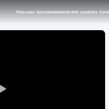
Para casa
Aproximadamente Nós
produtos
Cont
Play
Video