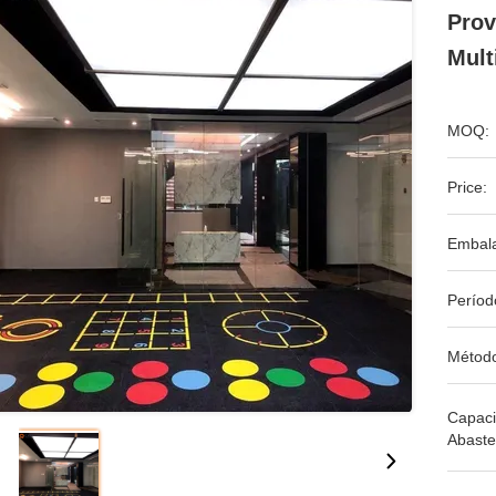
Prov
Mult
MOQ:
Price:
Embal
Períod
Métod
Capac
Abaste