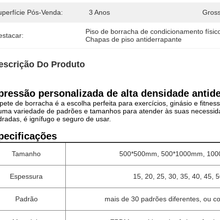
uperfície Pós-Venda:
3 Anos
Gross
Piso de borracha de condicionamento físic
estacar:
Chapas de piso antiderrapante
escrição Do Produto
pressão personalizada de alta densidade antide
pete de borracha é a escolha perfeita para exercícios, ginásio e fitnes
ma variedade de padrões e tamanhos para atender às suas necessida
radas, é ignífugo e seguro de usar.
pecificações
Tamanho
500*500mm, 500*1000mm, 10
Espessura
15, 20, 25, 30, 35, 40, 45, 5
Padrão
mais de 30 padrões diferentes, ou 