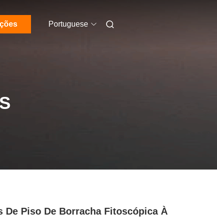
ações
Portuguese
S
s De Piso De Borracha Fitoscópica À