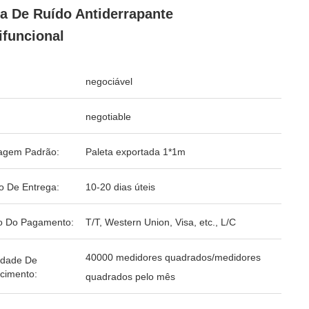
a De Ruído Antiderrapante
ifuncional
negociável
negotiable
agem Padrão:
Paleta exportada 1*1m
o De Entrega:
10-20 dias úteis
o Do Pagamento:
T/T, Western Union, Visa, etc., L/C
40000 medidores quadrados/medidores
idade De
cimento:
quadrados pelo mês