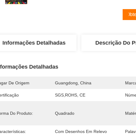
Obte
Informações Detalhadas
Descrição Do P
nformações Detalhadas
ugar De Origem
Guangdong, China
Marc
rtificação
SGS,ROHS, CE
Núme
orma Do Produto:
Quadrado
Matér
racterísticas:
Com Desenhos Em Relevo
Palav