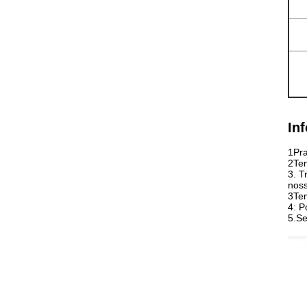
In
1Pra
2Tem
3. T
noss
3Tem
4: P
5.
Se