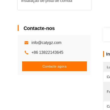
Instalação de pista de corrida
Contacte-nos
info@catygz.com
+86 13822143645
I
Contacte agora
L
Ce
F
Ca