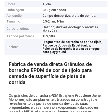
Cores
Tijolo
Embalagem
25 kg em sacos
Aplicação
Campo desportivo, pista de corrida.
Tamanho
0.5-2mm, 1-3mm,
Elastico, durável, ecológico, reduz as
Características
vibrações
Teor de polímeros
15%,20%
,
Fragmentos de borracha de cor de tijolo
,
Parque de Jogos de Espetáculos
Realçar:
Pelotas de borracha à prova de choque
para playground
Fabrica de venda direta Grânulos de
borracha EPDM de cor de tijolo para
camada de superfície de pista de
corrida
Os grânulos de borracha EPDM (Ethylene Propylene Diene
Monomer) são amplamente utilizados na construção e
revestimento de pistas de corrida devido às suas
propriedades e desempenho excepcionais.Fabricado em
borracha EPDM, oferecem vantagens únicas que os