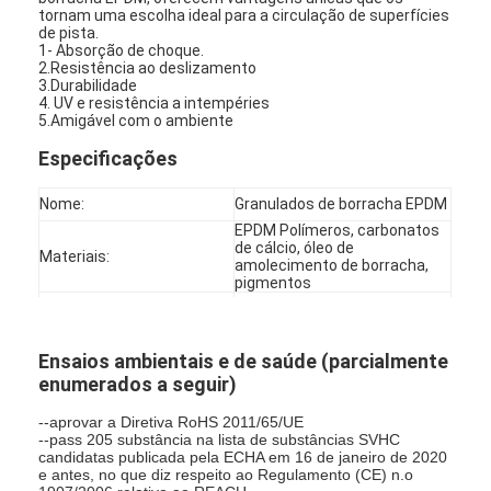
tornam uma escolha ideal para a circulação de superfícies
de pista.
1- Absorção de choque.
2.Resistência ao deslizamento
3.Durabilidade
4. UV e resistência a intempéries
5.Amigável com o ambiente
Especificações
Nome:
Granulados de borracha EPDM
EPDM Polímeros, carbonatos
de cálcio, óleo de
Materiais:
amolecimento de borracha,
pigmentos
Teor de polímeros:
5%,20%
10%,13%,15%,20%,25%,30%
0.5-2mm, 1-3mm,
Ensaios ambientais e de saúde (parcialmente
Cor:
De tijolos
enumerados a seguir)
--aprovar a Diretiva RoHS 2011/65/UE
--pass 205 substância na lista de substâncias SVHC
candidatas publicada pela ECHA em 16 de janeiro de 2020
e antes, no que diz respeito ao Regulamento (CE) n.o