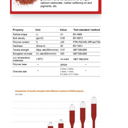
Sobre nós
Excursão da fábrica
Controle da qualidade
Contacte-nos
Notícia
Conversar Agora
Piso de borracha desportiva
Piso de borracha de parque infantil
Pavimentos de borracha de condicionamento