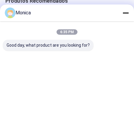
Produtos Recomendados
Monica
6:35 PM
Good day, what product are you looking for?
Resistência a UV
Granulados de
EPDM Superfíc
IAAF aprovado 400M
borracha EPDM anti-
Parque de Jog
Padrão Tartan
UV não tóxicos com
Borracha SBR
Durável Pistas
absorção de choques
Grânulos de
Atléticas Pistas
para superfícies de
Borracha para
Melhor preço
Melhor preço
Melhor pr
sintéticas Pistas de
playground e pista
Parque de Jog
corrida
de corrida
Segurança
Casa
Mapa do
Fale
Desktop
Site
Conosco
Site
Mapa do Site
Política de Privacidade
Qualidade
Piso de borracha desportiva
Fábrica da china.Copyright
© 2026 Guangdong Chuanao High-tech Co., Ltd.. All Rights
Reserved.