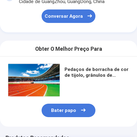
Cidade de GuangZhou, GuangDong, China
Conversar Agora
Obter O Melhor Preço Para
Pedaços de borracha de cor
de tijolo, grânulos de
borracha à prova de choque
para playground
Bater papo