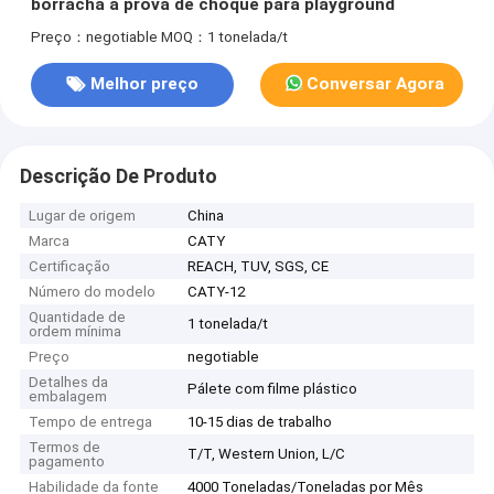
borracha à prova de choque para playground
Preço：negotiable
MOQ：1 tonelada/t
Melhor preço
Conversar Agora
Descrição De Produto
Lugar de origem
China
Marca
CATY
Certificação
REACH, TUV, SGS, CE
Número do modelo
CATY-12
Quantidade de
1 tonelada/t
ordem mínima
Preço
negotiable
Detalhes da
Pálete com filme plástico
embalagem
Tempo de entrega
10-15 dias de trabalho
Termos de
T/T, Western Union, L/C
pagamento
Habilidade da fonte
4000 Toneladas/Toneladas por Mês