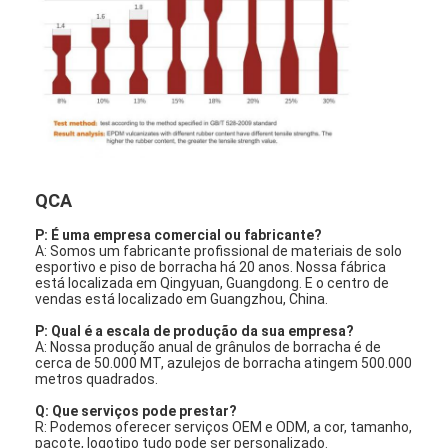
Grânulo de borracha de EPDM
Pavimentos de borracha para uso comercial
Pavimentadores de borracha interligados
grama artificial plena
Grânulo de borracha de SBR
QCA
Aglutinantes de PU
P: É uma empresa comercial ou fabricante?
A: Somos um fabricante profissional de materiais de solo
esportivo e piso de borracha há 20 anos. Nossa fábrica
grama artificial do relvado
está localizada em Qingyuan, Guangdong. E o centro de
vendas está localizado em Guangzhou, China.
Instalação de pista de corrida
P: Qual é a escala de produção da sua empresa?
A: Nossa produção anual de grânulos de borracha é de
cerca de 50.000 MT, azulejos de borracha atingem 500.000
metros quadrados.
Q: Que serviços pode prestar?
R: Podemos oferecer serviços OEM e ODM, a cor, tamanho,
pacote, logotipo tudo pode ser personalizado.