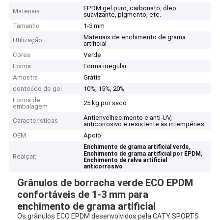
EPDM gel puro, carbonato, óleo
Materiais
suavizante, pigmento, etc.
Tamanho
1-3 mm
Materiais de enchimento de grama
Utilização
artificial
Cores
Verde
Forma
Forma irregular
Amostra
Grátis
conteúdo de gel
10%, 15%, 20%
Forma de
25 kg por saco
embalagem
Antienvelhecimento e anti-UV,
Características
anticorrosivo e resistente às intempéries
OEM
Apoio
,
Enchimento de grama artificial verde
,
Enchimento de grama artificial por EPDM
Realçar:
Enchimento de relva artificial
anticorrosivo
Grânulos de borracha verde ECO EPDM
confortáveis de 1-3 mm para
enchimento de grama artificial
Os grânulos ECO EPDM desenvolvidos pela CATY SPORTS