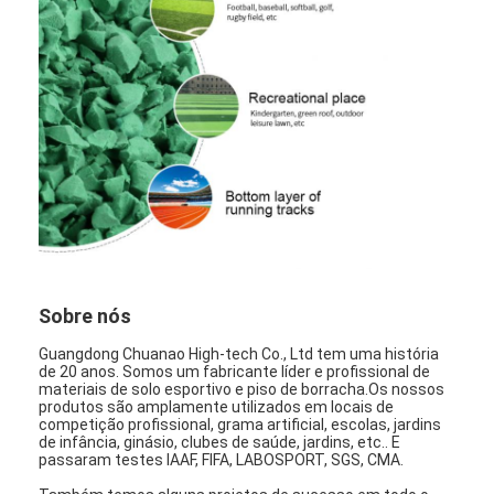
Sobre nós
Excursão da fábrica
Controle da qualidade
Contacte-nos
Notícia
Conversar Agora
Sobre nós
Guangdong Chuanao High-tech Co., Ltd tem uma história
Piso de borracha desportiva
de 20 anos. Somos um fabricante líder e profissional de
materiais de solo esportivo e piso de borracha.Os nossos
produtos são amplamente utilizados em locais de
Piso de borracha de parque infantil
competição profissional, grama artificial, escolas, jardins
de infância, ginásio, clubes de saúde, jardins, etc.. E
Pavimentos de borracha de condicionamento
passaram testes IAAF, FIFA, LABOSPORT, SGS, CMA.