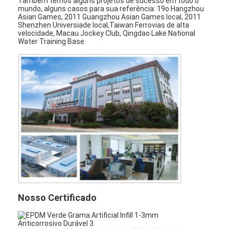
Também temos alguns projetos de sucesso em todo o
Grânulo de borracha de EPDM
mundo, alguns casos para sua referência: 19o Hangzhou
Asian Games, 2011 Guangzhou Asian Games local, 2011
Shenzhen Universiade local,Taiwan Ferrovias de alta
Pavimentos de borracha para uso comercial
velocidade, Macau Jockey Club, Qingdao Lake National
Water Training Base
Pavimentadores de borracha interligados
grama artificial plena
Grânulo de borracha de SBR
Aglutinantes de PU
grama artificial do relvado
Instalação de pista de corrida
Nosso Certificado