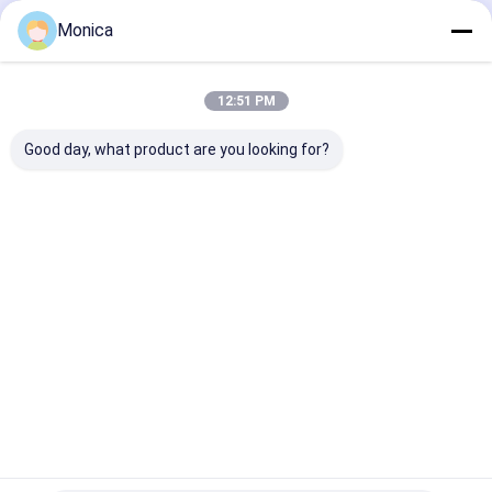
Monica
12:51 PM
Good day, what product are you looking for?
Grânulos de
Garrafa artificial
Grânulos de
Borracha SBR
não tóxica Elastico
borracha com
Ecológicos para
EPDM para campos
certificação E
Gramados
de futebol
Enchimento el
Sintéticos e
para relva arti
Melhor preço
Melhor preço
Melhor pr
Revestimentos de
segura e suste
Segurança para
Parques Infantis
Casa
Mapa do
Fale
Desktop
Site
Conosco
Site
Mapa do Site
Política de Privacidade
Qualidade
Piso de borracha desportiva
Fábrica da china.Copyright
© 2026 Guangdong Chuanao High-tech Co., Ltd.. All Rights
Reserved.