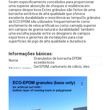
foram especificamente concebidos para proporcionar
uma superior absorção de choques e resiliência em
campos desportivos.Estes grânulos são feitos de uma
borracha sintética de alta qualidade que oferece
excelente durabilidade e resistência ao tempoOs grânulos
de ECO EPDM são utilizados frequentemente como
enchimento de relva artificial ou como camada superior
em campos de grama natural.e durabilidadeÉ também
uma escolha popular entre os designers de campos
esportivos e gerentes de instalações para criar
superfícies de jogo de alta qualidade e duradoura.
Informações básicas:
Granulados de borracha EPDM
Nome
ecoelásticos
Gel EPDM, carbonato de cálcio, óleo
Matéria-prima
amaciador de borracha e pigmentos
Tamanho
1-3 mm
Teor de
10%, 15%, 20%
polímeros
Cores
Verde
Forma de
25 kg/saco
embalagem