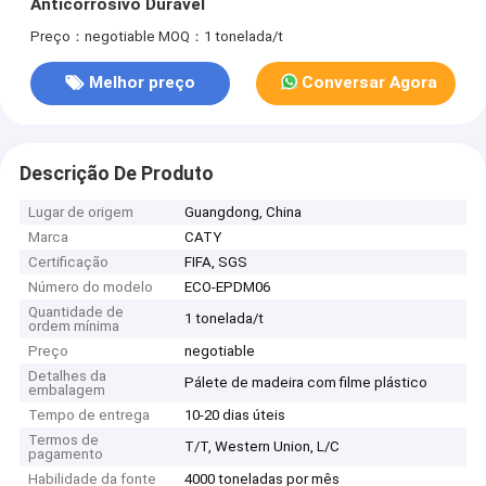
Anticorrosivo Durável
Preço：negotiable
MOQ：1 tonelada/t
Melhor preço
Conversar Agora
Descrição De Produto
Lugar de origem
Guangdong, China
Marca
CATY
Certificação
FIFA, SGS
Número do modelo
ECO-EPDM06
Quantidade de
1 tonelada/t
ordem mínima
Preço
negotiable
Detalhes da
Pálete de madeira com filme plástico
embalagem
Tempo de entrega
10-20 dias úteis
Termos de
T/T, Western Union, L/C
pagamento
Habilidade da fonte
4000 toneladas por mês