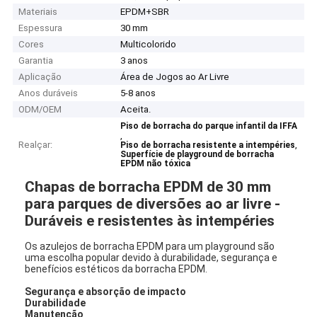
Materiais
EPDM+SBR
Espessura
30 mm
Cores
Multicolorido
Garantia
3 anos
Aplicação
Área de Jogos ao Ar Livre
Anos duráveis
5-8 anos
ODM/OEM
Aceita.
Piso de borracha do parque infantil da IFFA
,
Realçar:
,
Piso de borracha resistente a intempéries
Superfície de playground de borracha
EPDM não tóxica
Chapas de borracha EPDM de 30 mm
para parques de diversões ao ar livre -
Duráveis e resistentes às intempéries
Os azulejos de borracha EPDM para um playground são
uma escolha popular devido à durabilidade, segurança e
benefícios estéticos da borracha EPDM.
Segurança e absorção de impacto
Durabilidade
Manutenção