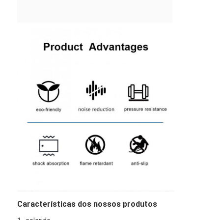
Casa
Produtos
Características dos nossos produtos
Vídeos