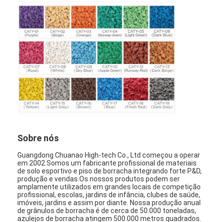
Grânulo de borracha de EPDM
Pavimentos de borracha para uso comercial
Pavimentadores de borracha interligados
grama artificial plena
Grânulo de borracha de SBR
Aglutinantes de PU
Sobre nós
grama artificial do relvado
Guangdong Chuanao High-tech Co., Ltd começou a operar
Instalação de pista de corrida
em 2002.Somos um fabricante profissional de materiais
de solo esportivo e piso de borracha integrando forte P&D,
produção e vendas.Os nossos produtos podem ser
amplamente utilizados em grandes locais de competição
profissional, escolas, jardins de infância, clubes de saúde,
imóveis, jardins e assim por diante. Nossa produção anual
de grânulos de borracha é de cerca de 50.000 toneladas,
azulejos de borracha atingem 500.000 metros quadrados.