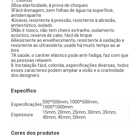
1...colorido.
2Boa elasticidade, à prova de choques
Sobre nós
3Fácil drenagem, sem folhas de água na superfície,
antiderrapante.
Excursão da fábrica
4Usável, resistente à pressão, resistente à abrasão,
antiestático, isolado.
5Não é tóxico, não tem cheiro estranho, isolamento
Controle da qualidade
acústico, reserva de calor, fácil de limpar.
6Resistente ao envelhecimento, resistente à oxidação e
resistente ao ultravioleta, usado há muito tempo ao ar
Contacte-nos
livre.
7A saúde, o caráter elástico pode anti-fadiga, faz com que
as pessoas relaxem.
Notícia
8. Instalação fácil, colorida, especificações diversas, todos
esses caracteres podem ampliar a visão e a criatividade
Conversar Agora
dos designers.
Específico
500*500mm, 1000*500mm,
Piso de borracha desportiva
Especificações
1000*1000mm
15mm, 20mm, 25mm, 30mm, 35mm,
Espessura
Piso de borracha de parque infantil
40mm, 45mm, 50mm.
Pavimentos de borracha de condicionamento
Cores dos produtos