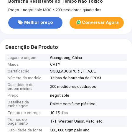
Borracha Resistente ao Tempo Não Tóxico
Preço：negotiable
MOQ：200 medidores quadrados
Melhor preço
Conversar Agora
Descrição De Produto
Lugar de origem
Guangdong, China
Marca
CATY
Certificação
SGS,LABOSPORT, IFFA,CE
Número do modelo
Telhas de borracha de EPDM
Quantidade de
200 medidores quadrados
ordem mínima
Preço
negotiable
Detalhes da
Pálete com filme plástico
embalagem
Tempo de entrega
10-15 dias
Termos de
T/T, Western Union, visto, etc.
pagamento
Habilidade da fonte
500, 000 Sqm pelo ano