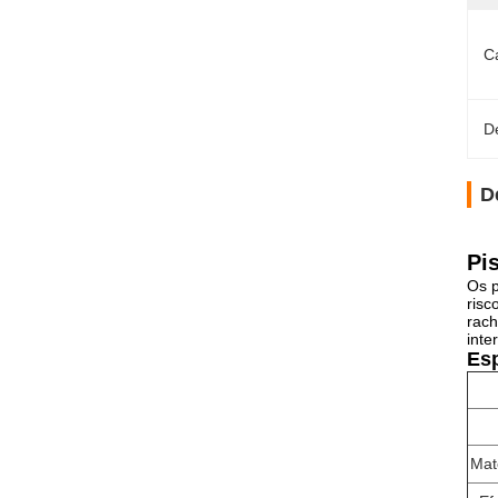
Ca
D
D
Pi
Os p
risc
rach
inte
Esp
Mate