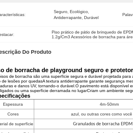
Seguro, Ecológico, 
racterísticas:
Palav
Antiderrapante, Durável
Piso prático de pátio de brinquedo de EP
estacar:
1.2g/Cm3 Acessórios de borracha para áre
escrição Do Produto
so de borracha de playground seguro e proteto
isos de borracha são uma superfície segura e durável projetada para 
o de lesões por quedasA textura antiderrapante garante segurança m
aduras e danos UV, tornando-o durável.O pavimento está disponível e
rligados ou uma superfície derramada no lugarCriam um ambiente segu
ecificações
Espessura
4m-50mm
Cores
azul, ou outras cores como você s
rial de superfície
Granulados de borracha EPDM 