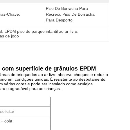
Piso De Borracha Para 
ras-Chave:
Recreio, Piso De Borracha 
Para Desporto
DM
, 
EPDM piso de parque infantil ao ar livre
, 
as de jogo
r com superfície de grânulos EPDM
áreas de brinquedos ao ar livre.absorve choques e reduz o
esmo em condições úmidas. É resistente ao desbotamento,
m várias cores e pode ser instalado como azulejos
ro e agradável para as crianças.
olicitar
+ cola