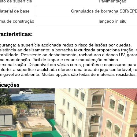
eito de superfície
Pavimentação
aterial de base
Granulados de borracha SBR/EPD
ma de construção
lançado in situ
acterísticas:
urança: a superfície acolchada reduz o risco de lesões por quedas.
istência ao deslizamento: a borracha texturizada proporciona traçã
abilidade: Resistente ao desbotamento, rachaduras e danos UV, gar
xa manutenção: fácil de limpar e requer manutenção mínima.
ersonalização: Disponível em várias cores, padrões e espessuras par
forto: a superfície acolchada oferece uma área de jogo confortável, r
migável ao ambiente: Muitas opções são feitas de materiais reciclados
icações