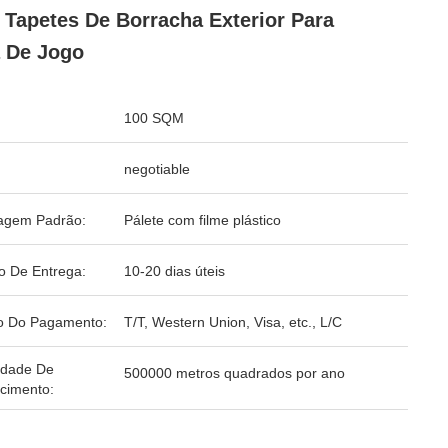
Tapetes De Borracha Exterior Para
 De Jogo
100 SQM
negotiable
agem Padrão:
Pálete com filme plástico
o De Entrega:
10-20 dias úteis
o Do Pagamento:
T/T, Western Union, Visa, etc., L/C
idade De
500000 metros quadrados por ano
cimento: