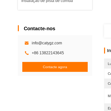
Instalação de pista de corrida
Contacte-nos
info@catygz.com
I
+86 13822143645
L
Contacte agora
Ce
C
Ma
E