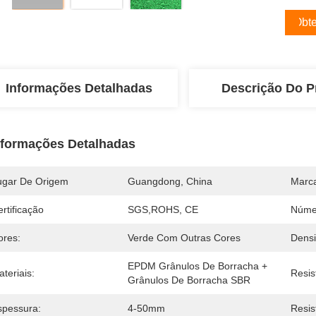
Obte
Informações Detalhadas
Descrição Do P
nformações Detalhadas
ugar De Origem
Guangdong, China
Marc
rtificação
SGS,ROHS, CE
Núme
ores:
Verde Com Outras Cores
Densi
EPDM Grânulos De Borracha + 
teriais:
Resis
Grânulos De Borracha SBR
spessura:
4-50mm
Resis