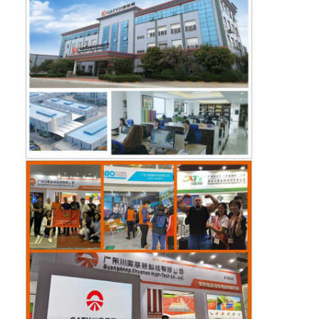
Grânulo de borracha de EPDM
Pavimentos de borracha para uso comercial
Pavimentadores de borracha interligados
grama artificial plena
Grânulo de borracha de SBR
Aglutinantes de PU
grama artificial do relvado
Instalação de pista de corrida