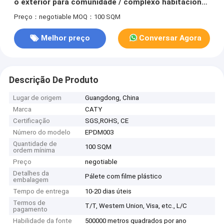
o exterior para comunidade / complexo habitacional
/ parque
Preço：negotiable
MOQ：100 SQM
Melhor preço
Conversar Agora
Descrição De Produto
Lugar de origem
Guangdong, China
Marca
CATY
Certificação
SGS,ROHS, CE
Número do modelo
EPDM003
Quantidade de
100 SQM
ordem mínima
Preço
negotiable
Detalhes da
Pálete com filme plástico
embalagem
Tempo de entrega
10-20 dias úteis
Termos de
T/T, Western Union, Visa, etc., L/C
pagamento
Habilidade da fonte
500000 metros quadrados por ano