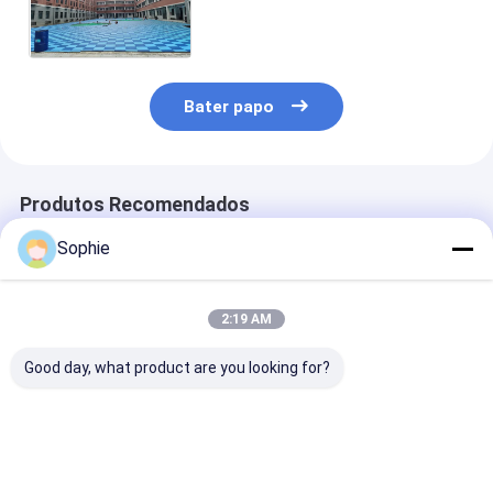
exterior para comunidade /
complexo habitacional /
parque
Bater papo
Produtos Recomendados
Sophie
2:19 AM
Good day, what product are you looking for?
Grânulos de EPDM
Grânulos de
Granulados d
coloridos vibrantes
borracha EPDM
de longa dura
para Jungle Gym
antienvelhecimento
para trilha de 
Playground Matting
para parque de lazer
Surface Playground
ao ar livre calçada
Melhor preço
Melhor preço
Melhor pr