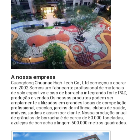
Sobre nós
Excursão da fábrica
Controle da qualidade
Contacte-nos
Notícia
Conversar Agora
A nossa empresa
Guangdong Chuanao High-tech Co., Ltd começou a operar
em 2002.Somos um fabricante profissional de materiais
de solo esportivo e piso de borracha integrando forte P&D,
produção e vendas.Os nossos produtos podem ser
Piso de borracha desportiva
amplamente utilizados em grandes locais de competição
profissional, escolas, jardins de infância, clubes de saúde,
imóveis, jardins e assim por diante. Nossa produção anual
Piso de borracha de parque infantil
de grânulos de borracha é de cerca de 50.000 toneladas,
azulejos de borracha atingem 500.000 metros quadrados.
Pavimentos de borracha de condicionamento