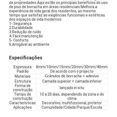
de propriedades.Aqui estão os principais benefícios do uso
de piso de borracha em áreas residenciais:Melhora a
experiência de vida geral dos residentes, ao mesmo
tempo que satisfaz as exigências funcionais e estéticas
dos espaços de vida modernos.
1- Segurança
2.Durabilidade
3.Redução de ruído
4. Fácil manutenção
5- Conforto.
6.Amigável ao ambiente
Especificações
Espessura
8mm/10mm/15mm/20mm/30mm/40mm
Padrão
De acordo com o projecto
Materiais
Grânulos de borracha + adesivo
Estrutura
Camada superior + camada inferior
Forma de
lançado in situ
construção
Tempo de
10 a 20 dias, dependendo da zona e do
construção
clima
Características
Decorativo, multifuncional, protetor
Aplicações
Comunidade/Cidade/Parque/Escola