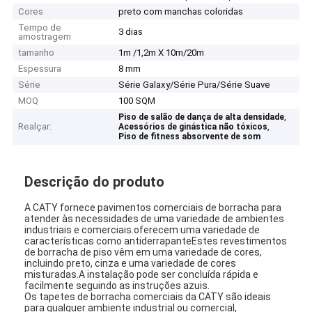
Cores
preto com manchas coloridas
Tempo de
3 dias
amostragem
tamanho
1m /1,2m X 10m/20m
Espessura
8 mm
Série
Série Galaxy/Série Pura/Série Suave
MOQ
100 SQM
,
Piso de salão de dança de alta densidade
Realçar:
,
Acessórios de ginástica não tóxicos
Piso de fitness absorvente de som
Descrição do produto
A CATY fornece pavimentos comerciais de borracha para
atender às necessidades de uma variedade de ambientes
industriais e comerciais.oferecem uma variedade de
características como antiderrapanteEstes revestimentos
de borracha de piso vêm em uma variedade de cores,
incluindo preto, cinza e uma variedade de cores
misturadas.A instalação pode ser concluída rápida e
facilmente seguindo as instruções azuis.
Os tapetes de borracha comerciais da CATY são ideais
para qualquer ambiente industrial ou comercial,