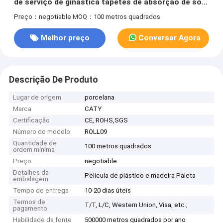
de serviço de ginástica tapetes de absorção de som
fitness piso de alta densidade sala de dança pisos
Preço：negotiable
MOQ：100 metros quadrados
de ginástica
Melhor preço
Conversar Agora
Descrição De Produto
Lugar de origem
porcelana
Marca
CATY
Certificação
CE, ROHS,SGS
Número do modelo
ROLL09
Quantidade de
100 metros quadrados
ordem mínima
Preço
negotiable
Detalhes da
Película de plástico e madeira Paleta
embalagem
Tempo de entrega
10-20 dias úteis
Termos de
T/T, L/C, Western Union, Visa, etc.,
pagamento
Habilidade da fonte
500000 metros quadrados por ano