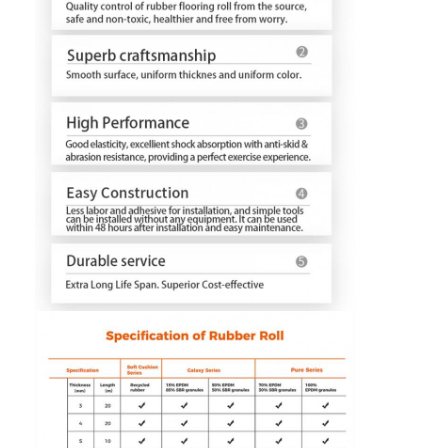
Grânulo de borracha de EPDM
Pavimentos de borracha para uso comercial
Pavimentadores de borracha interligados
grama artificial plena
Grânulo de borracha de SBR
Aglutinantes de PU
grama artificial do relvado
Instalação de pista de corrida