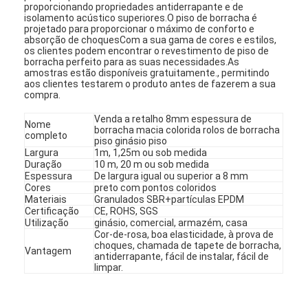
proporcionando propriedades antiderrapante e de
isolamento acústico superiores.O piso de borracha é
projetado para proporcionar o máximo de conforto e
absorção de choquesCom a sua gama de cores e estilos,
os clientes podem encontrar o revestimento de piso de
borracha perfeito para as suas necessidades.As
amostras estão disponíveis gratuitamente., permitindo
aos clientes testarem o produto antes de fazerem a sua
compra.
Venda a retalho 8mm espessura de
Nome
borracha macia colorida rolos de borracha
completo
piso ginásio piso
Largura
1m, 1,25m ou sob medida
Duração
10 m, 20 m ou sob medida
Espessura
De largura igual ou superior a 8 mm
Cores
preto com pontos coloridos
Materiais
Granulados SBR+partículas EPDM
Certificação
CE, ROHS, SGS
Utilização
ginásio, comercial, armazém, casa
Cor-de-rosa, boa elasticidade, à prova de
choques, chamada de tapete de borracha,
Vantagem
antiderrapante, fácil de instalar, fácil de
limpar.