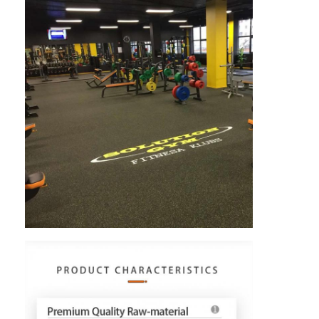
Sobre nós
Excursão da fábrica
Controle da qualidade
Contacte-nos
Notícia
Conversar Agora
Piso de borracha desportiva
Piso de borracha de parque infantil
Pavimentos de borracha de condicionamento