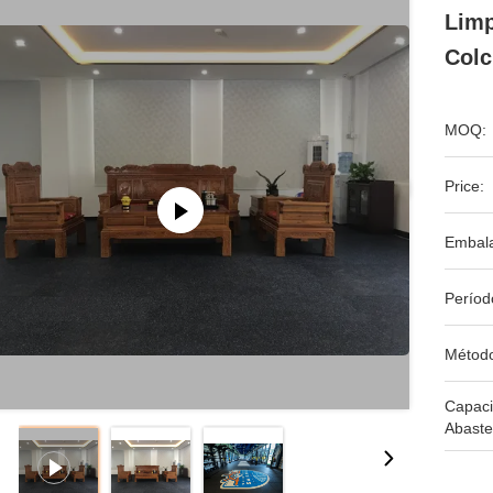
Limp
Colc
MOQ:
Price:
Embal
Períod
Métod
Capac
Abaste