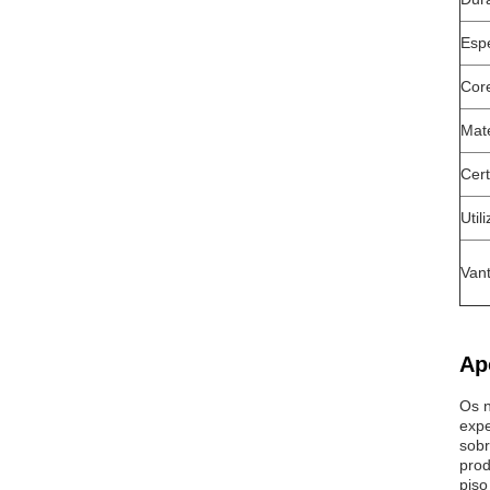
Esp
Cor
Mate
Cert
Util
Van
Ap
Os n
expe
sobr
prod
piso