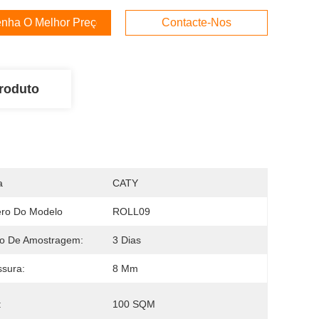
nha O Melhor Preço
Contacte-Nos
roduto
a
CATY
ro Do Modelo
ROLL09
o De Amostragem:
3 Dias
sura:
8 Mm
:
100 SQM