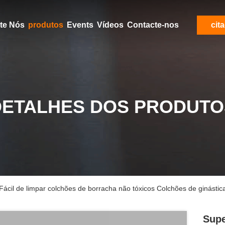
Aproximadamente Nós
produtos
Events
Vídeos
Contacte-nos
cit
DETALHES DOS PRODUTO
e Fácil de limpar colchões de borracha não tóxicos Colchões de ginásti
Supe