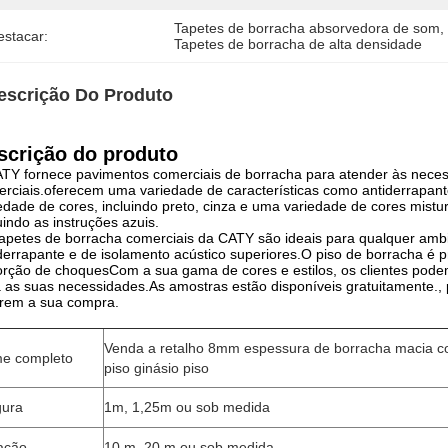
Tapetes de borracha absorvedora de som
,
estacar:
Tapetes de borracha de alta densidade
escrição Do Produto
scrição do produto
TY fornece pavimentos comerciais de borracha para atender às neces
rciais.oferecem uma variedade de características como antiderrapan
edade de cores, incluindo preto, cinza e uma variedade de cores mistu
indo as instruções azuis.
apetes de borracha comerciais da CATY são ideais para qualquer ambi
derrapante e de isolamento acústico superiores.O piso de borracha é 
rção de choquesCom a sua gama de cores e estilos, os clientes podem
 as suas necessidades.As amostras estão disponíveis gratuitamente., 
rem a sua compra.
Venda a retalho 8mm espessura de borracha macia col
e completo
piso ginásio piso
gura
1m, 1,25m ou sob medida
ação
10 m, 20 m ou sob medida