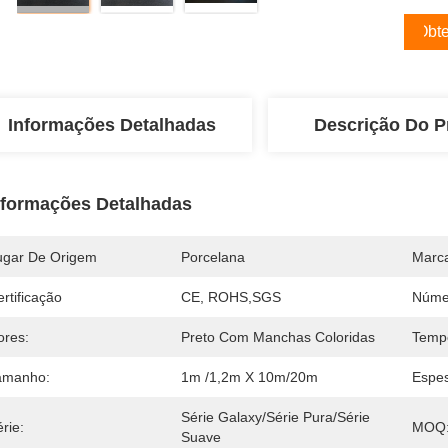
Obte
Informações Detalhadas
Descrição Do P
nformações Detalhadas
ugar De Origem
Porcelana
Marc
rtificação
CE, ROHS,SGS
Núme
ores:
Preto Com Manchas Coloridas
Temp
amanho:
1m /1,2m X 10m/20m
Espes
Série Galaxy/Série Pura/Série 
rie:
MOQ
Suave