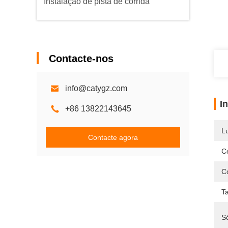
Instalação de pista de corrida
Contacte-nos
info@catygz.com
I
+86 13822143645
L
Contacte agora
Ce
C
T
Sé