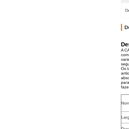
D
D
De
A CA
come
vari
segu
Os t
anti
abso
para
faze
Nom
Lar
Dur