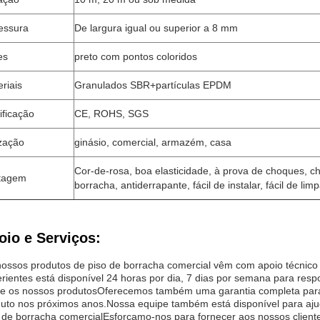
essura
De largura igual ou superior a 8 mm
es
preto com pontos coloridos
riais
Granulados SBR+partículas EPDM
ificação
CE, ROHS, SGS
ização
ginásio, comercial, armazém, casa
Cor-de-rosa, boa elasticidade, à prova de choques, 
tagem
borracha, antiderrapante, fácil de instalar, fácil de limp
oio e Serviços:
ossos produtos de piso de borracha comercial vêm com apoio técnico 
rientes está disponível 24 horas por dia, 7 dias por semana para res
e os nossos produtosOferecemos também uma garantia completa para
uto nos próximos anos.Nossa equipe também está disponível para aj
 de borracha comercialEsforçamo-nos para fornecer aos nossos cliente