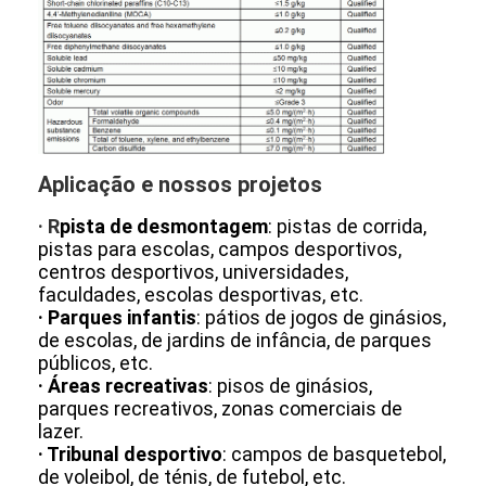
Grânulo de borracha de EPDM
Pavimentos de borracha para uso comercial
Pavimentadores de borracha interligados
grama artificial plena
Aplicação e nossos projetos
Grânulo de borracha de SBR
· R
pista de desmontagem
: pistas de corrida,
pistas para escolas, campos desportivos,
Aglutinantes de PU
centros desportivos, universidades,
faculdades, escolas desportivas, etc.
grama artificial do relvado
· Parques infantis
: pátios de jogos de ginásios,
de escolas, de jardins de infância, de parques
Instalação de pista de corrida
públicos, etc.
· Áreas recreativas
: pisos de ginásios,
parques recreativos, zonas comerciais de
lazer.
· Tribunal desportivo
: campos de basquetebol,
de voleibol, de ténis, de futebol, etc.