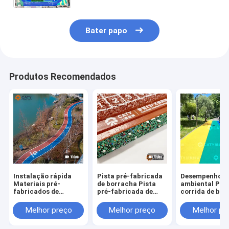
Paisagismo
Bater papo
Produtos Recomendados
Instalação rápida
Pista pré-fabricada
Desempenho
Materiais pré-
de borracha Pista
ambiental Pist
fabricados de
pré-fabricada de
corrida de bo
borracha de pista de
atletismo ao ar livre
híbrida de supe
corrida de borracha
Pista de superfície
sem costura Pi
Melhor preço
Melhor preço
Melhor pr
de cor
Pista de corrida
plástico
sintética