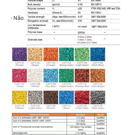
Sobre nós
- Não.
Excursão da fábrica
Controle da qualidade
Contacte-nos
Notícia
Conversar Agora
Piso de borracha desportiva
Piso de borracha de parque infantil
Pavimentos de borracha de condicionamento