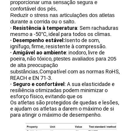
proporcionar uma sensação segura e
confortável dos pés,
Reduzir o stress nas articulações dos atletas
durante a corrida ou o salto.
· Resistência à temperatura
: Sem rachaduras
mesmo a -50°C, ideal para todos os climas.
· Desempenho estável:
Isento de som,
ignífugo, firme, resistente à compressão.
· Amigável ao ambiente
: inodoro, livre de
poeira, não tóxico, p
testes avaliados para 205
de alta preocupação
Compatível com as normas RoHS,
substâncias,
REACH e EN 71-3.
· Seguro e confortável
: A sua elasticidade e
resiliência otimizadas podem minimizar o
esforço físico, evitando que os
Casa
Os atletas são protegidos de quedas e lesões,
e ajudam os atletas a darem o máximo de si
Produtos
para atingir o máximo de desempenho.
Vídeos