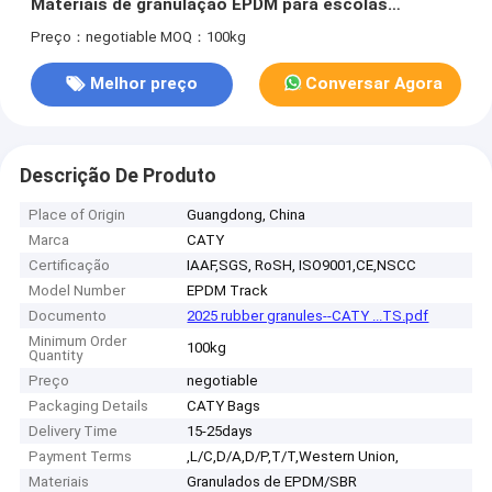
Materiais de granulação EPDM para escolas
Instalações desportivas Paisagismo
Preço：negotiable
MOQ：100kg
Melhor preço
Conversar Agora
Descrição De Produto
Place of Origin
Guangdong, China
Marca
CATY
Certificação
IAAF,SGS, RoSH, ISO9001,CE,NSCC
Model Number
EPDM Track
Documento
2025 rubber granules--CATY ...TS.pdf
Minimum Order
100kg
Quantity
Preço
negotiable
Packaging Details
CATY Bags
Delivery Time
15-25days
Payment Terms
,L/C,D/A,D/P,T/T,Western Union,
Materiais
Granulados de EPDM/SBR