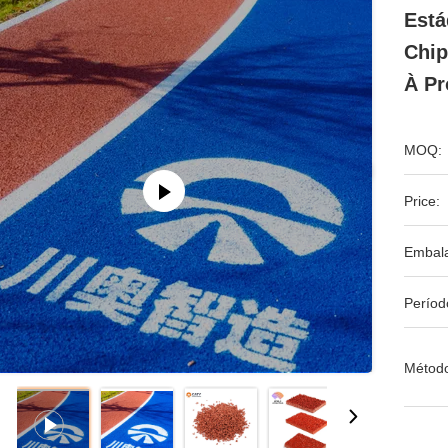
Está
Chip
À Pr
MOQ:
Price:
Embal
Períod
Métod