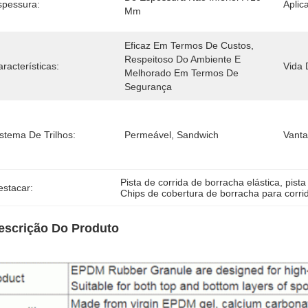
spessura:
Aplic
Mm
Eficaz Em Termos De Custos, 
Respeitoso Do Ambiente E 
racterísticas:
Vida 
Melhorado Em Termos De 
Segurança
stema De Trilhos:
Permeável, Sandwich
Vant
Pista de corrida de borracha elástica
, 
pista
estacar:
Chips de cobertura de borracha para corri
escrição Do Produto