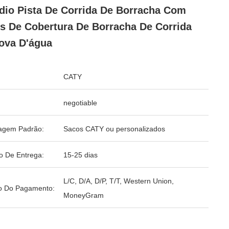
dio Pista De Corrida De Borracha Com
s De Cobertura De Borracha De Corrida
ova D'água
CATY
negotiable
agem Padrão:
Sacos CATY ou personalizados
o De Entrega:
15-25 dias
L/C, D/A, D/P, T/T, Western Union,
o Do Pagamento:
MoneyGram