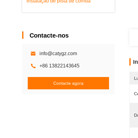
Instalação de pista de corrida
Contacte-nos
info@catygz.com
I
+86 13822143645
L
Contacte agora
Ce
D