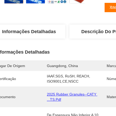
Obte
Informações Detalhadas
Descrição Do P
nformações Detalhadas
ugar De Origem
Guangdong, China
Marc
IAAF,SGS, RoSH, REACH, 
rtificação
Núme
ISO9001,CE,NSCC
2025 Rubber Granules--CATY 
ocumento
Mater
...TS.pdf
De Espessura Não Inferior A 10 