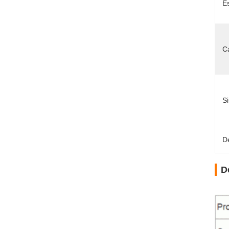
E
Ca
Si
D
D