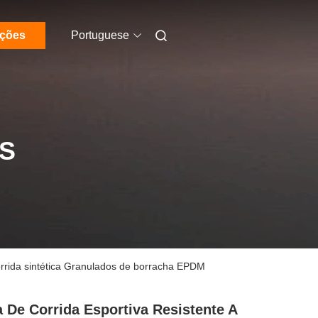
ações
Portuguese
S
orrida sintética Granulados de borracha EPDM
a De Corrida Esportiva Resistente A