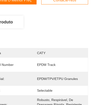
nha O Melhor Preço
Contacte-Nos
roduto
a
CATY
l Number
EPDM Track
ial:
EPDM/TPV/ETPU Granules
:
Selectable
Robusto, Respirável, De 
agem:
Drenagem Rápida, Resistente 