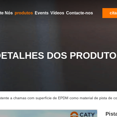
Aproximadamente Nós
produtos
Events
Vídeos
Contacte-nos
cit
DETALHES DOS PRODUTO
sistente a chamas com superfície de EPDM como material de pista de c
Pist