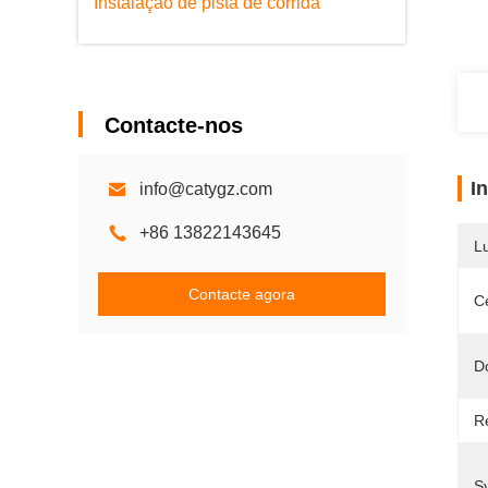
Instalação de pista de corrida
Contacte-nos
I
info@catygz.com
+86 13822143645
L
Contacte agora
Ce
D
R
S