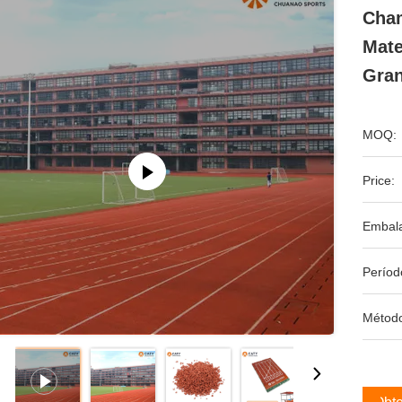
Cha
Mate
Gra
MOQ:
Price:
Embal
Períod
Métod