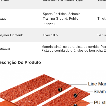
Sports Facilities, Schools, 
sage:
Training Ground, Public 
Thick
Jogging
olymer Content:
Over 10%
Servi
Material sintético para pista de corrida
, 
Pis
estacar:
Pista de corrida de grânulos de borracha
escrição Do Produto