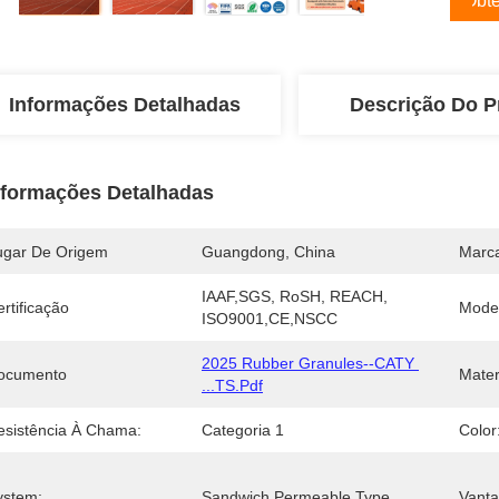
Obte
Informações Detalhadas
Descrição Do P
nformações Detalhadas
ugar De Origem
Guangdong, China
Marc
IAAF,SGS, RoSH, REACH, 
rtificação
Mode
ISO9001,CE,NSCC
2025 Rubber Granules--CATY 
ocumento
Mater
...TS.pdf
esistência À Chama:
Categoria 1
Color
ystem:
Sandwich Permeable Type
Vant