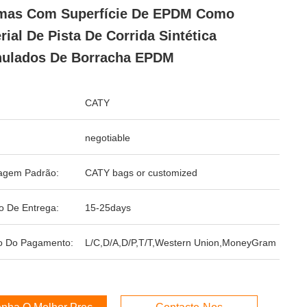
mas Com Superfície De EPDM Como
rial De Pista De Corrida Sintética
nulados De Borracha EPDM
CATY
negotiable
agem Padrão:
CATY bags or customized
o De Entrega:
15-25days
o Do Pagamento:
L/C,D/A,D/P,T/T,Western Union,MoneyGram