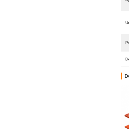
U
P
D
D