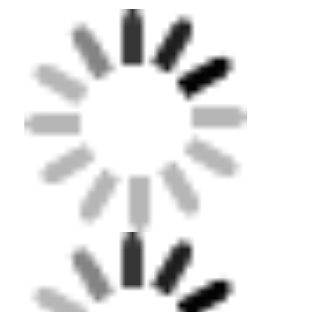
Sobre nós
Excursão da fábrica
Controle da qualidade
Contacte-nos
Notícia
Conversar Agora
Piso de borracha desportiva
Piso de borracha de parque infantil
Pavimentos de borracha de condicionamento