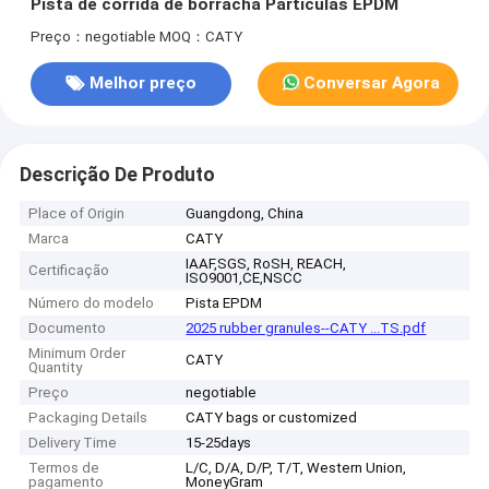
Pista de corrida de borracha Partículas EPDM
Preço：negotiable
MOQ：CATY
Melhor preço
Conversar Agora
Descrição De Produto
Place of Origin
Guangdong, China
Marca
CATY
IAAF,SGS, RoSH, REACH,
Certificação
ISO9001,CE,NSCC
Número do modelo
Pista EPDM
Documento
2025 rubber granules--CATY ...TS.pdf
Minimum Order
CATY
Quantity
Preço
negotiable
Packaging Details
CATY bags or customized
Delivery Time
15-25days
Termos de
L/C, D/A, D/P, T/T, Western Union,
pagamento
MoneyGram