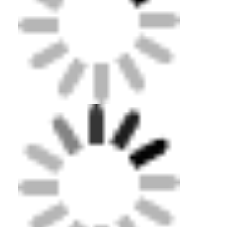
Grânulo de borracha de EPDM
Pavimentos de borracha para uso comercial
Pavimentadores de borracha interligados
grama artificial plena
Grânulo de borracha de SBR
Aglutinantes de PU
grama artificial do relvado
Instalação de pista de corrida