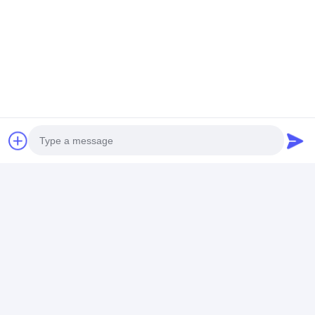
Granulados de EPDM de
qualidade superior
Photo
Video Call
Audio Call