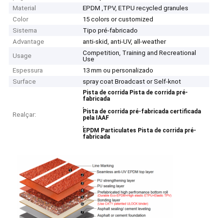
Material
EPDM ,TPV, ETPU recycled granules
Color
15 colors or customized
Sistema
Tipo pré-fabricado
Advantage
anti-skid, anti-UV, all-weather
Competition, Training and Recreational
Usage
Use
Espessura
13 mm ou personalizado
Surface
spray coat Broadcast or Self-knot
Pista de corrida Pista de corrida pré-
fabricada
,
Pista de corrida pré-fabricada certificada
Realçar:
pela IAAF
,
EPDM Particulates Pista de corrida pré-
fabricada