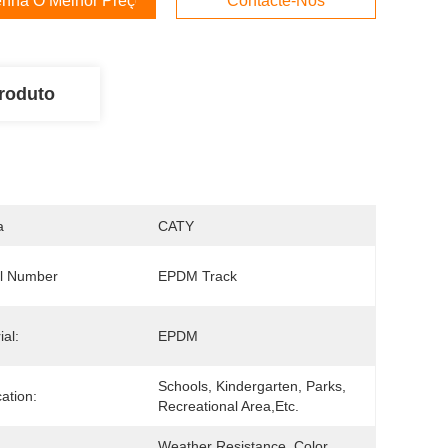
nha O Melhor Preço
Contacte-Nos
roduto
a
CATY
l Number
EPDM Track
ial:
EPDM
Schools, Kindergarten, Parks, 
cation:
Recreational Area,etc.
Weather Resistance, Color 