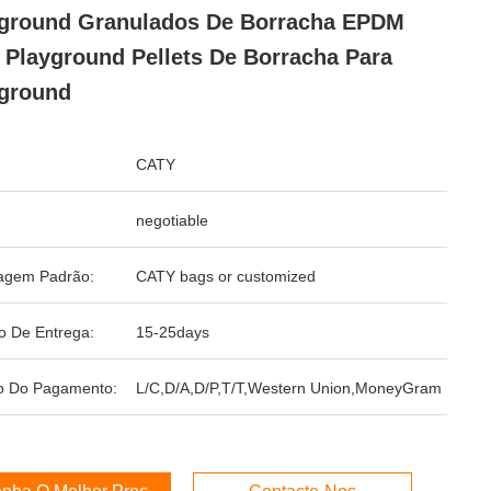
ground Granulados De Borracha EPDM
 Playground Pellets De Borracha Para
ground
CATY
negotiable
agem Padrão:
CATY bags or customized
o De Entrega:
15-25days
o Do Pagamento:
L/C,D/A,D/P,T/T,Western Union,MoneyGram