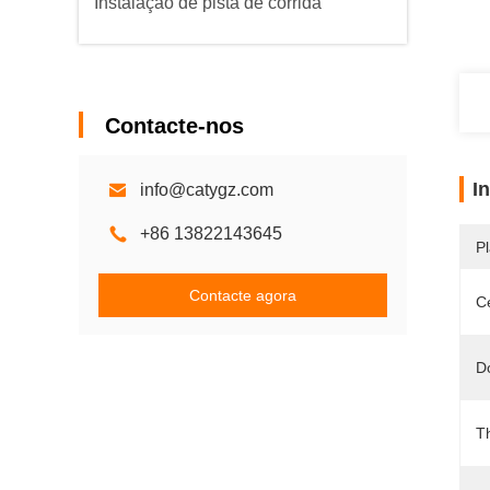
Instalação de pista de corrida
Contacte-nos
I
info@catygz.com
+86 13822143645
Pl
Contacte agora
Ce
D
T