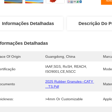
Obte
Informações Detalhadas
Descrição Do P
nformações Detalhadas
ace Of Origin
Guangdong, China
Marc
IAAF,SGS, RoSH, REACH, 
rtificação
Mode
ISO9001,CE,NSCC
2025 Rubber Granules--CATY 
ocumento
Mater
...TS.pdf
hickness:
>4mm Or Customizable
Appli