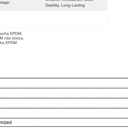
tage:
Stability, Long-Lasting
orracha EPDM
, 
M não tóxica
, 
acha EPDM