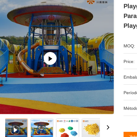
Play
Para
Play
MOQ:
Price:
Embal
Períod
Métod