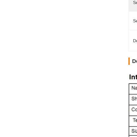
Se
Se
D
D