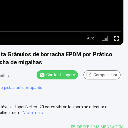
Auto
Picture-
Fullscre
in-
Picture
sta Grânulos de borracha EPDM por Prático
cha de migalhas
Contacte agora
Compartilhar
niões
de pistas antiderrapante
stável e disponível em 20 cores vibrantes para se adequar a
elhecimen....
Vista mais
DEIXE UMA MENSAGEM