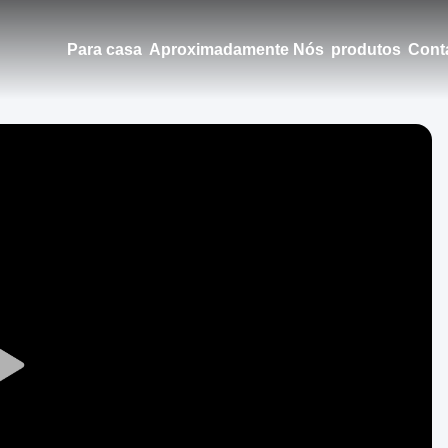
Para casa
Aproximadamente Nós
produtos
Cont
Play
Video