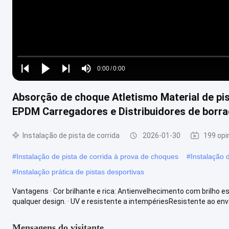
Loaded
:
0%
0:00
/
0:00
Play
Play
Play
Mute
Current
Duration
next
next
Absorção de choque Atletismo Material de pi
Time
EPDM Carregadores e Distribuidores de borra
Instalação de pista de corrida
2026-01-30
199 opi
#
Instalação de pista de corrida à prova de choques
#
Instalação 
#
Instalação prática de pistas desportivas
Vantagens · Cor brilhante e rica: Antienvelhecimento com brilho e
qualquer design. · UV e resistente a intempériesResistente ao env
Mensagens do visitante