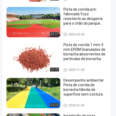
Pista de corrida pré-
fabricada Yuzz
resistente ao desgaste
para o chão do parque
infantil escolar
Piso de borracha desportiva
00:37
2025-03-20
en
Pista de corrida 1 mm-3
mm EPDM Granulados de
borracha absorventes de
partículas de borracha
Piso de borracha desportiva
00:49
2025-11-28
Desempenho ambiental
Pista de corrida de
borracha híbrida de
superfície sem costura
Pista de plástico
Instalação de pista de corrida
04:20
2026-01-30
Instalação de pista