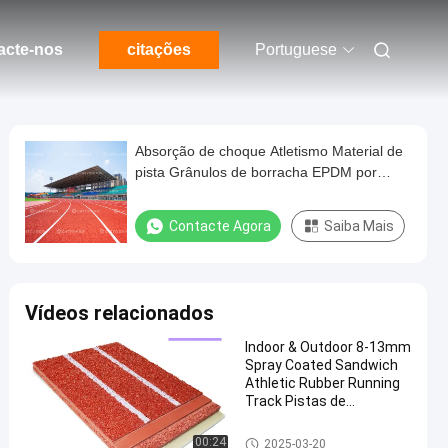
acte-nos
citações
Portuguese
Absorção de choque Atletismo Material de
pista Grânulos de borracha EPDM por
Prático EPDM Carregadores e
Distribuidores de borracha de migalhas
Contacte Agora
Saiba Mais
Vídeos relacionados
Indoor & Outdoor 8-13mm
Spray Coated Sandwich
Athletic Rubber Running
Track Pistas de
Atletismo Piso Pista de
Jogging
Instalação de pista de corrida
00:24
2025-03-20