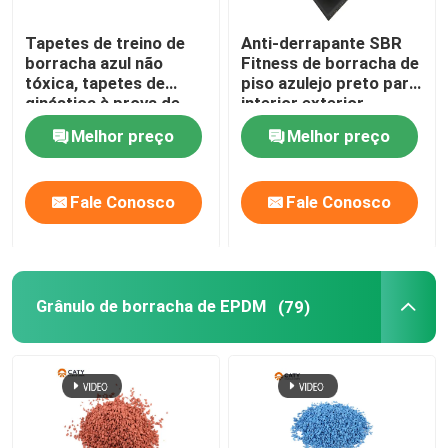
Tapetes de treino de
Anti-derrapante SBR
borracha azul não
Fitness de borracha de
tóxica, tapetes de
piso azulejo preto para
ginástica à prova de
interior exterior
som para garagem
Melhor preço
Melhor preço
Fale Conosco
Fale Conosco
Grânulo de borracha de EPDM
(79)