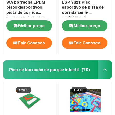
WA borracha EPDM
ESP Yuzz Piso
pisos desportivos
esportivo de pista de
pista de corrida
corrida semi-
insonorizado para a
prefabricado
escola
resistente ao ozono UV
Melhor preço
Melhor preço
Fale Conosco
Fale Conosco
Piso de borracha de parque infantil
(70)