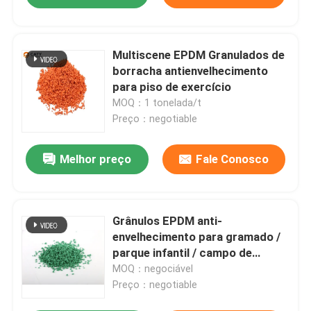
Multiscene EPDM Granulados de
borracha antienvelhecimento
para piso de exercício
MOQ：1 tonelada/t
Preço：negotiable
Melhor preço
Fale Conosco
Grânulos EPDM anti-
envelhecimento para gramado /
parque infantil / campo de
futebol
MOQ：negociável
Preço：negotiable