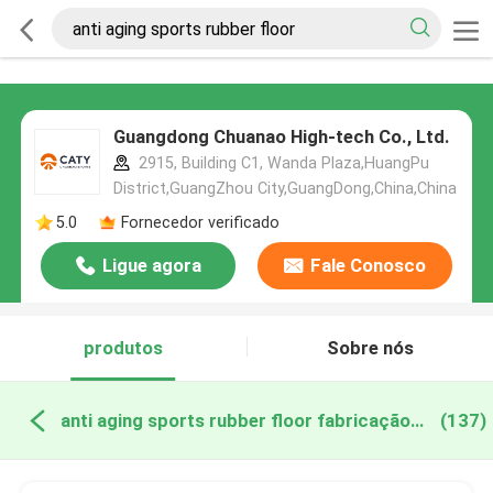
Guangdong Chuanao High-tech Co., Ltd.
2915, Building C1, Wanda Plaza,HuangPu
District,GuangZhou City,GuangDong,China,China
5.0
Fornecedor verificado
Ligue agora
Fale Conosco
produtos
Sobre nós
anti aging sports rubber floor fabricação online
(137)