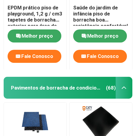
EPDM prático piso de
Saúde do jardim de
playground, 1,2 g / cm3
infância piso de
tapetes de borracha
borracha boa
exterior para área de
resistência confortável
jogo
Melhor preço
Melhor preço
Fale Conosco
Fale Conosco
Pavimentos de borracha de condicionamento
(68)