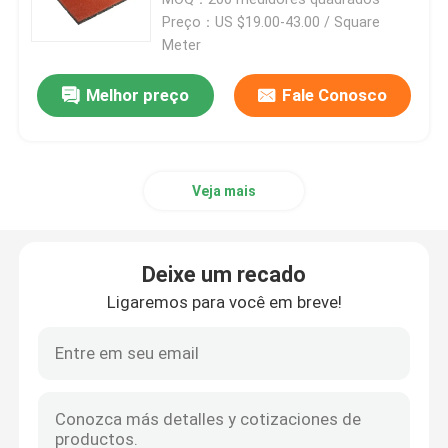
Preço：US $19.00-43.00 / Square
Meter
Pavimentos de borracha de condicionamento
Melhor preço
Fale Conosco
Grânulo de borracha de EPDM
Pavimentos de borracha para uso comercial
Veja mais
Pavimentadores de borracha interligados
Deixe um recado
Ligaremos para você em breve!
grama artificial plena
Grânulo de borracha de SBR
Aglutinantes de PU