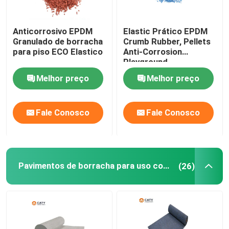
Anticorrosivo EPDM
Elastic Prático EPDM
Granulado de borracha
Crumb Rubber, Pellets
para piso ECO Elastico
Anti-Corrosion
Playground
Melhor preço
Melhor preço
Fale Conosco
Fale Conosco
Pavimentos de borracha para uso comercial
(26)