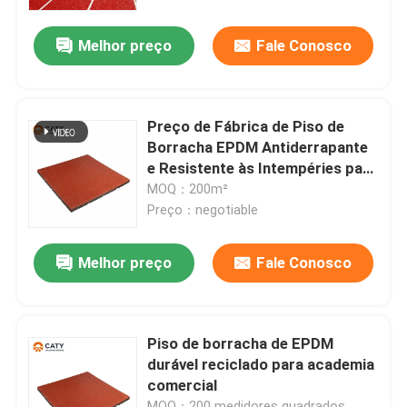
Melhor preço
Fale Conosco
Excursão da fábrica
Controle da qualidade
Preço de Fábrica de Piso de
Borracha EPDM Antiderrapante
Contacte-nos
e Resistente às Intempéries para
Ginásio e Parquinho Externo
MOQ：200m²
Preço：negotiable
Notícia
Melhor preço
Fale Conosco
Peça umas citações
Piso de borracha desportiva
Piso de borracha de EPDM
durável reciclado para academia
comercial
Piso de borracha de parque infantil
MOQ：200 medidores quadrados