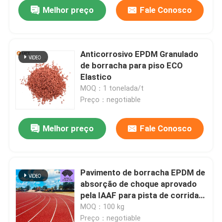
Melhor preço
Fale Conosco
Anticorrosivo EPDM Granulado
de borracha para piso ECO
Elastico
MOQ：1 tonelada/t
Preço：negotiable
Melhor preço
Fale Conosco
Casa
Pavimento de borracha EPDM de
absorção de choque aprovado
Produtos
pela IAAF para pista de corrida
para uso profissional e
MOQ：100 kg
recreativo
Sobre nós
Preço：negotiable