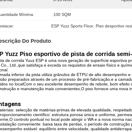
uantidade Mínima:
100 SQM
estacar:
ESP Yuzz Sports Floor
, 
Piso desportivo re
escrição Do Produto
P Yuzz Piso esportivo de pista de corrida semi
sta de corrida Yuuz ESP é uma nova geração de superfície esportiva
 Co., Ltd.,que satisfaça e exceda os requisitos de ensaio físico e qu
onal.
mada inferior da pista utiliza grânulos de ETPU de alto desempenho e 
são preparados através de um processo de pré-fabricação,e a camada
idos no localCom o seu excelente desempenho de rebote, bom efeito
nstrução e manutenção mais convenientes,O piso fornece uma nova inte
ntagens
ateriais: selecção de matérias-primas de elevada qualidade, respeitad
Proporcionamento científico: estrutura porosa única e uniforme, perme
orme,O controlo pontual no local pode atingir o WA e a nova norma naci
Instalação conveniente: baixa taxa de perdas, o período de construção
Desempenho estável: equilíbrio entre velocidade, qualidade antiderr