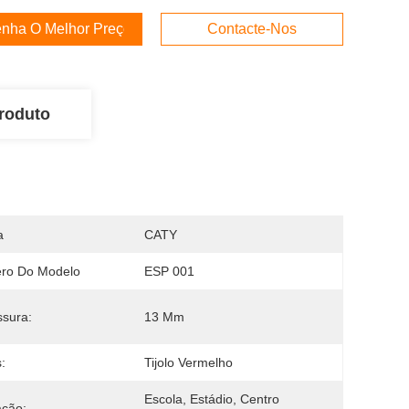
nha O Melhor Preço
Contacte-Nos
roduto
a
CATY
ro Do Modelo
ESP 001
sura:
13 Mm
:
Tijolo Vermelho
Escola, Estádio, Centro 
ação: