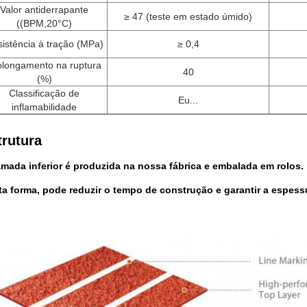
Valor antiderrapante
≥ 47 (teste em estado úmido)
((BPM,20°C)
istência à tração (MPa)
≥ 0,4
olongamento na ruptura
40
(%)
Classificação de
Eu...
inflamabilidade
trutura
amada inferior é produzida na nossa fábrica e embalada em rolos.
a forma, pode reduzir o tempo de construção e garantir a espessu