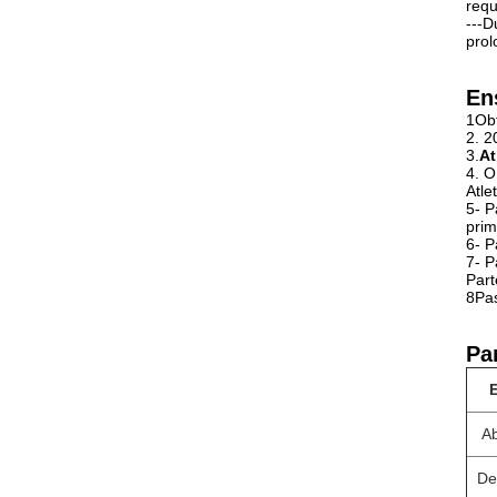
requ
---D
pro
En
1Obt
2. 
3.
At
4. O
Atle
5- P
prim
6- P
7- P
Part
8Pa
Pa
A
De