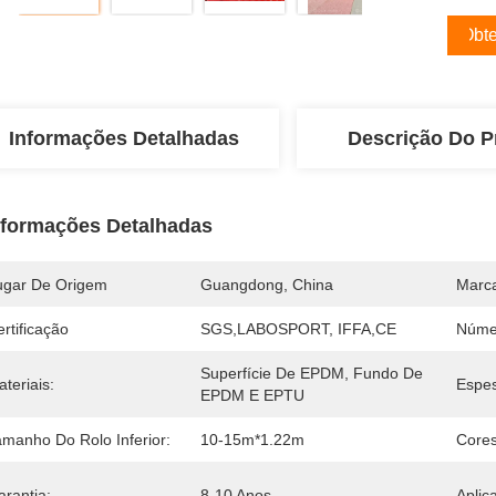
Obte
Informações Detalhadas
Descrição Do P
nformações Detalhadas
ugar De Origem
Guangdong, China
Marc
rtificação
SGS,LABOSPORT, IFFA,CE
Núme
Superfície De EPDM, Fundo De 
teriais:
Espes
EPDM E EPTU
amanho Do Rolo Inferior:
10-15m*1.22m
Cores
arantia:
8-10 Anos
Aplic