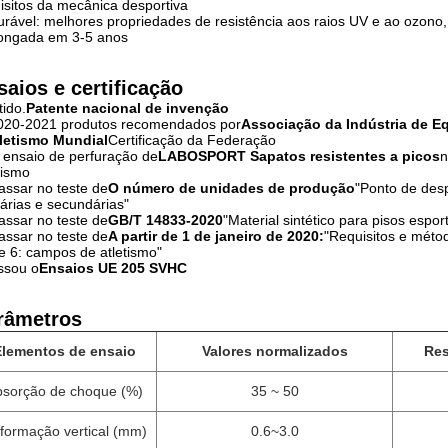
isitos da mecânica desportiva
urável: melhores propriedades de resistência aos raios UV e ao ozono, r
longada em 3-5 anos
saios e certificação
ido.
Patente nacional de invenção
2020-2021 produtos recomendados por
Associação da Indústria de 
letismo Mundial
Certificação da Federação
 ensaio de perfuração de
LABOSPORT Sapatos resistentes a picos
n
tismo
assar no teste de
O número de unidades de produção
"Ponto de desp
árias e secundárias"
assar no teste de
GB/T 14833-2020
"Material sintético para pisos espor
assar no teste de
A partir de 1 de janeiro de 2020:
"Requisitos e méto
e 6: campos de atletismo"
ssou o
Ensaios UE 205 SVHC
râmetros
Elementos de ensaio
Valores normalizados
Res
bsorção de choque (%)
35 ~ 50
formação vertical (mm)
0.6~3.0