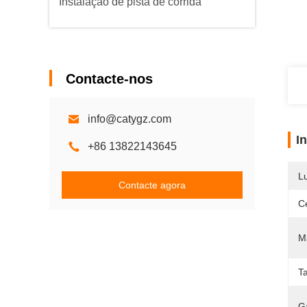
Instalação de pista de corrida
Contacte-nos
info@catygz.com
I
+86 13822143645
L
Contacte agora
Ce
Ma
T
G