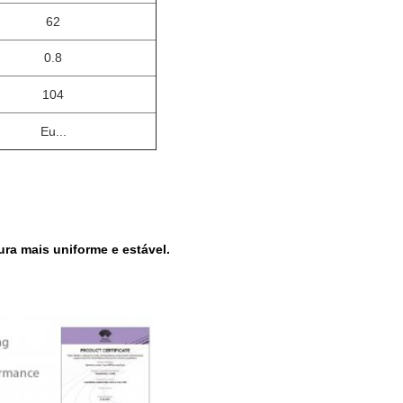
62
0.8
104
Eu...
ra mais uniforme e estável.