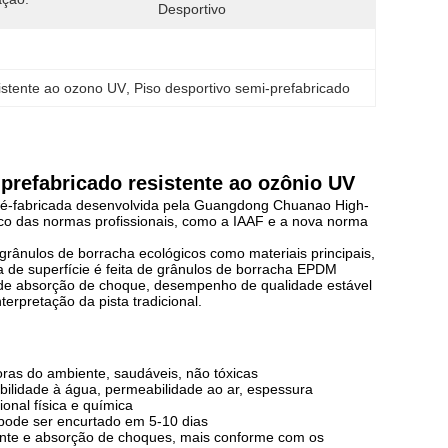
Desportivo
sistente ao ozono UV
, 
Piso desportivo semi-prefabricado
-prefabricado resistente ao ozônio UV
 pré-fabricada desenvolvida pela Guangdong Chuanao High-
ímico das normas profissionais, como a IAAF e a nova norma
grânulos de borracha ecológicos como materiais principais,
 de superfície é feita de grânulos de borracha EPDM
 de absorção de choque, desempenho de qualidade estável
rpretação da pista tradicional.
oras do ambiente, saudáveis, não tóxicas
abilidade à água, permeabilidade ao ar, espessura
onal física e química
 pode ser encurtado em 5-10 dias
apante e absorção de choques, mais conforme com os