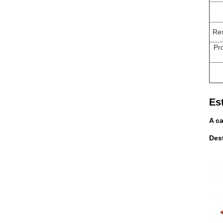
Res
Pr
Es
A c
Dest