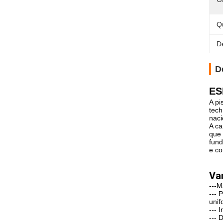
Q
D
D
ES
A pi
tech
naci
A ca
que 
fund
e co
Va
---M
--- 
unif
--- 
--- 