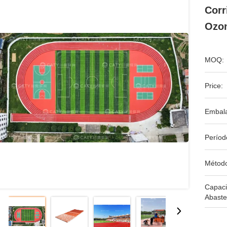
Corr
Ozo
MOQ:
Price:
Embal
Períod
Métod
Capac
Abaste