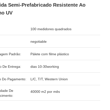
ida Semi-Prefabricado Resistente Ao
no UV
100 medidores quadrados
negotiable
agem Padrão:
Pálete com filme plástico
o De Entrega:
dias 10-30working
o Do Pagamento:
L/C, T/T, Western Union
idade De
40000 m2 por mês
cimento: